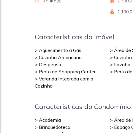
3 Suite(s)
2.300,
1.100,
Características do Imóvel
> Aquecimento a Gás
> Área de 
> Cozinha Americana
> Cozinha
> Despensa
> Lavabo
> Perto de Shopping Center
> Perto de
> Varanda Integrada com a
Cozinha
Características do Condomínio
> Academia
> Área de 
> Brinquedoteca
> Espaço 