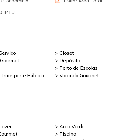
00 Condomínio
174m² Área Total
00 IPTU
Serviço
> Closet
 Gourmet
> Depósito
> Perto de Escolas
 Transporte Público
> Varanda Gourmet
Lazer
> Área Verde
Gourmet
> Piscina