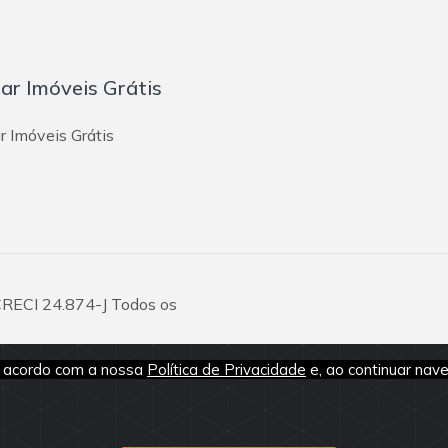
iar Imóveis Grátis
r Imóveis Grátis
 CRECI 24.874-J Todos os
de acordo com a nossa
Política de Privacidade
e, ao continuar na
são fornecidos pelos proprietários
vio. Antes da proposta, consulte