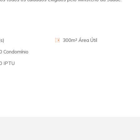
s)
300m² Área Útil
00 Condomínio
00 IPTU