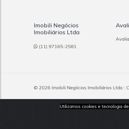
Imobili Negócios
Aval
Imobiliários Ltda
Avalia
(11) 97165-2581
© 2026
Imobili Negócios Imobiliários Ltda
::
direitos reservados.
Utilizamos cookies e tecnologia 
Todas as informações e valores exibidos neste portal 
dos imóveis, podendo sofrer alterações sem aviso pré
nossos corretores.