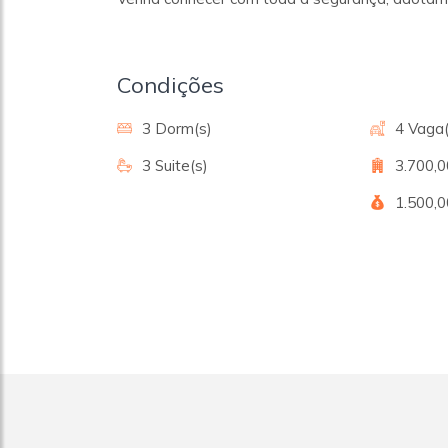
Condições
3 Dorm(s)
4 Vaga(
3 Suite(s)
3.700,
1.500,